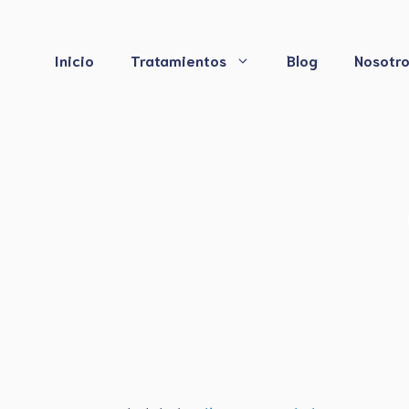
Saltar
al
contenido
Inicio
Tratamientos
Blog
Nosotr