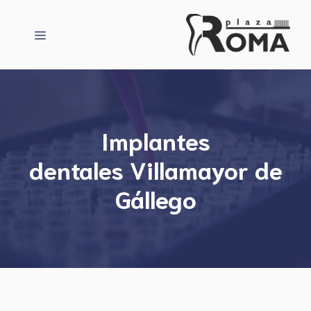
Saltar
al
Menú
contenido
Implantes
dentales Villamayor de
Gállego