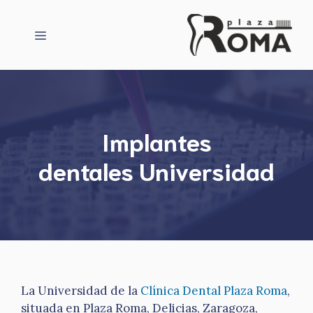
Saltar
al
Menú
contenido
Implantes
dentales Universidad
La Universidad de la
Clínica Dental Plaza Roma
,
situada en Plaza Roma, Delicias, Zaragoza,