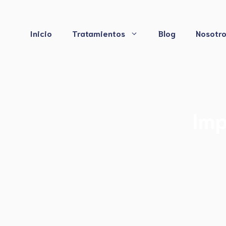
Saltar
al
contenido
Inicio
Tratamientos
Blog
Nosotr
Imp