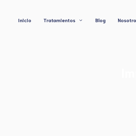
Saltar
al
contenido
Inicio
Tratamientos
Blog
Nosotr
Im