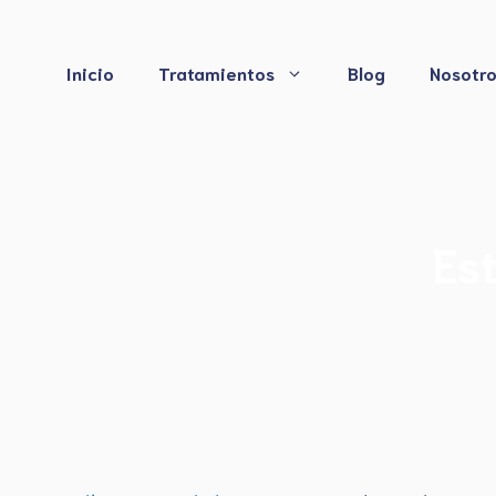
Saltar
al
contenido
Inicio
Tratamientos
Blog
Nosotr
Es