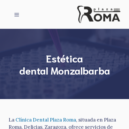
Saltar
al
Menú
contenido
Estética
dental Monzalbarba
La
Clínica Dental Plaza Roma
, situada en Plaza
Roma, Delicias, Zaragoza, ofrece servicios de