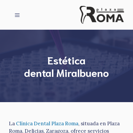
Saltar
al
Menú
contenido
Estética
dental Miralbueno
La
Clínica Dental Plaza Roma
, situada en Plaza
Roma, Delicias, Zaragoza, ofrece servicios