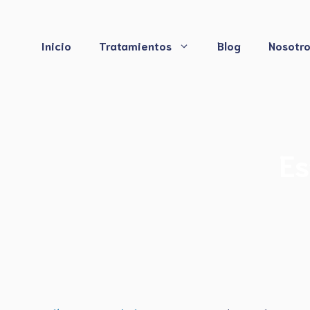
Saltar
al
contenido
Inicio
Tratamientos
Blog
Nosotr
Es