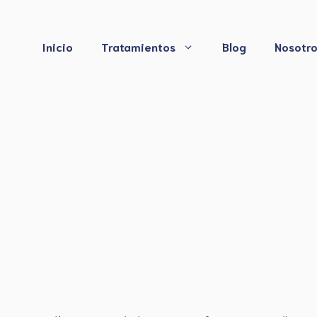
Saltar
al
contenido
Inicio
Tratamientos
Blog
Nosotr