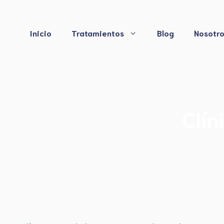
Saltar
al
contenido
Inicio
Tratamientos
Blog
Nosotr
Clín