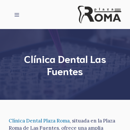
Saltar
al
Menú
contenido
Clínica Dental Las
Fuentes
Clínica Dental Plaza Roma
, situada en la Plaza
Roma de Las Fuentes, ofrece una amplia