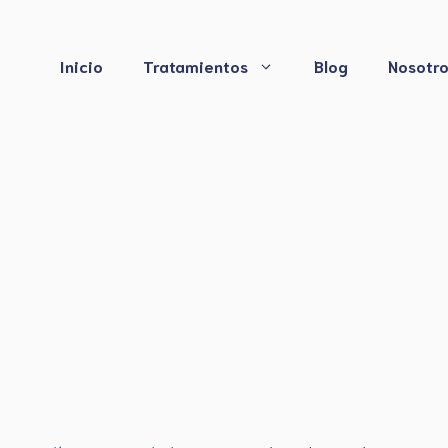
Saltar
al
contenido
Inicio
Tratamientos
Blog
Nosotr